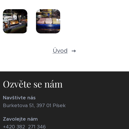
Úvod
Ozvěte se nám
Navštivte nás
Burketova 51, 397 01 Písek
Zavolejte nám
+420 382 271 346