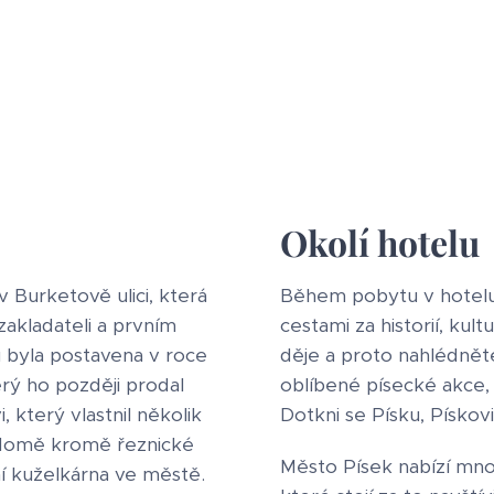
Okolí hotelu
v Burketově ulici, která
Během pobytu v hotelu 
zakladateli a prvním
cestami za historií, kul
u byla postavena v roce
děje a proto nahlédně
erý ho později prodal
oblíbené písecké akce, 
 který vlastnil několik
Dotkni se Písku, Pískovi
v domě kromě řeznické
Město Písek nabízí mnoho
ní kuželkárna ve městě.