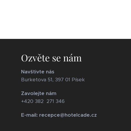
Ozvěte se nám
Navštivte nás
Burketova 51, 397 01 Písek
Zavolejte nám
+420 382 271 346
E-mail: recepce@hotelcade.cz