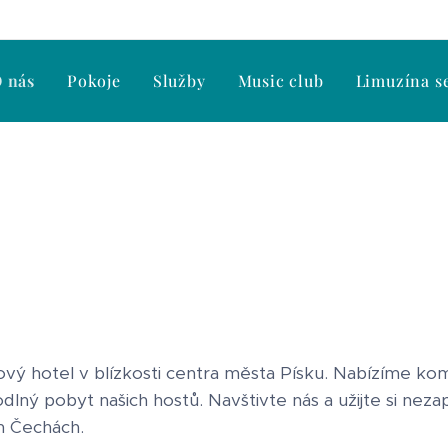
 nás
Pokoje
Služby
Music club
Limuzína s
ylový hotel v blízkosti centra města Písku. Nabízíme ko
odlný pobyt našich hostů. Navštivte nás a užijte si ne
h Čechách.