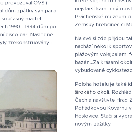
které stojí za to navští
zde provozoval OVS (
nejstarší kamenný most 
tal dům zpátky syn pana
Prácheňské muzeum či 
l současný majitel
Zemský hřebčinec či Mě
tech 1990 - 1994 dům po
ní disco bar. Následně
Na své si zde přijdou ta
yly zrekonstruovány i
nachází několik sportovi
plážovým volejbalem, fo
bazén...Za krásami okol
vybudované cyklostezce
Poloha hotelu je také
širokého okolí
. Rozhléd
Čech a navštivte Hrad Z
Pohádkovou Kovárnu v 
Hoslovice. Stačí si vybr
novými zážitky.