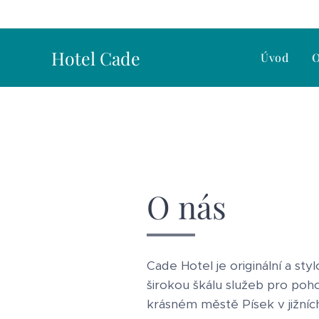
Hotel Cade
Úvod
O
O nás
Cade Hotel je originální a st
širokou škálu služeb pro poh
krásném městě Písek v jižníc