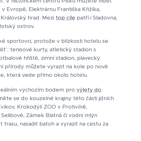
vit. V historickém centru Písku můžete vidět
v Evropě, Elektrárnu Františka Křižíka,
Královský hrad. Mezi
top cíle
patří i Sladovna,
stský ostrov.
ké sportovci, protože v blízkosti hotelu se
šť : tenisové kurty, atletický stadion s
tbalové hřiště, zimní stadion, plavecký
ní přírody můžete vyrazit na kole po nově
, která vede přímo okolo hotelu.
 ideálním výchozím bodem pro
výlety do
něte se do kouzelné krajiny této části jižních
víkov, Krokodýlí ZOO v Protivíně,
Selibově, Zámek Blatná či vodní mlýn
at trasu, nasadit batoh a vyrazit na cestu za