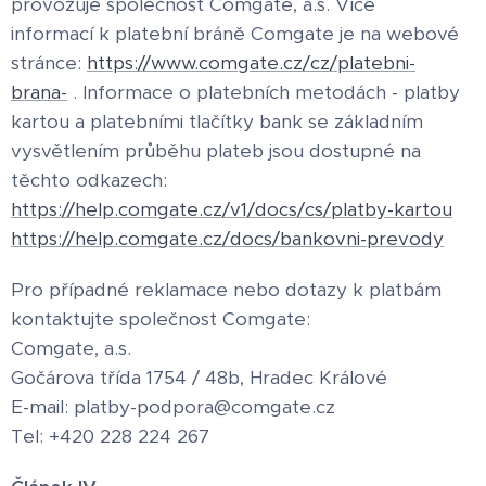
provozuje společnost Comgate, a.s.
Více
informací
k platební bráně Comgate je na webové
stránce:
https://www.comgate.cz/cz/platebni-
brana-
. Informace o platebních metodách - platby
kartou a platebními tlačítky bank se základním
vysvětlením průběhu plateb jsou dostupné na
těchto odkazech:
https://help.comgate.cz/v1/docs/cs/platby-kartou
https://help.comgate.cz/docs/bankovni-prevody
Pro případné reklamace nebo dotazy k platbám
kontaktujte společnost Comgate:
Comgate, a.s.
Gočárova třída 1754 / 48b, Hradec Králové
E-mail: platby-podpora@comgate.cz
Tel: +420 228 224 267