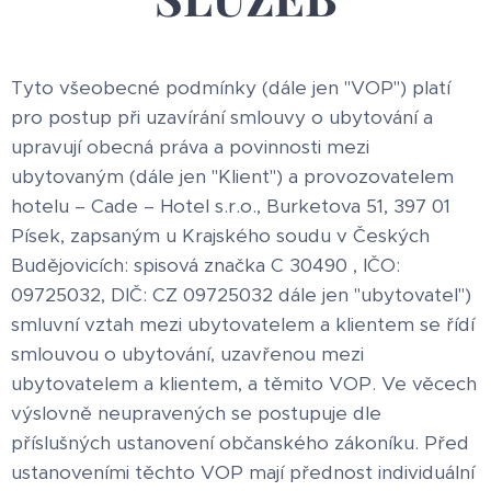
Tyto všeobecné podmínky (dále jen "VOP") platí
pro postup při uzavírání smlouvy o ubytování a
upravují obecná práva a povinnosti mezi
ubytovaným (dále jen "Klient") a provozovatelem
hotelu – Cade – Hotel s.r.o., Burketova 51, 397 01
Písek, zapsaným u Krajského soudu v Českých
Budějovicích: spisová značka C 30490 , IČO:
09725032, DIČ: CZ 09725032 dále jen "ubytovatel")
smluvní vztah mezi ubytovatelem a klientem se řídí
smlouvou o ubytování, uzavřenou mezi
ubytovatelem a klientem, a těmito VOP. Ve věcech
výslovně neupravených se postupuje dle
příslušných ustanovení občanského zákoníku. Před
ustanoveními těchto VOP mají přednost individuální